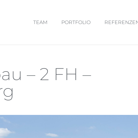
TEAM
PORTFOLIO
REFERENZE
au – 2 FH –
rg